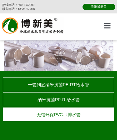
热线电话：400-1392500
服务电话：13534258369
首页
关于博新美
产品中心
新闻公告
一管到底纳米抗菌PE-RT给水管
招商加盟
纳米抗菌PP-R 给水管
服务支持
无铅环保PVC-U排水管
工程案例
联系我们